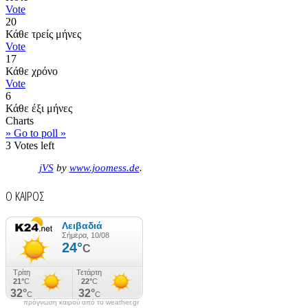
Vote
20
Κάθε τρείς μήνες
Vote
17
Κάθε χρόνο
Vote
6
Κάθε έξι μήνες
Charts
» Go to poll »
3
Votes left
jVS
by
www.joomess.de
.
Ο ΚΑΙΡΟΣ
πρόγνωση καιρού από το weather.gr