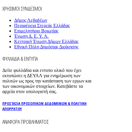
ΧΡΗΣΙΜΟΙ ΣΥΝΔΕΣΜΟΙ
Δήμος Λεβαδέων
Περιφέρεια Στερεάς Ελλάδας
Επιμελητήριο Βοιωτίας
Ένωση Δ. Ε. Υ. Α.
Κεντρική Ένωση Δήμων Ελλάδας
Εθνική Πύλη Δημόσιας Διοίκησης
ΦΥΛΛΑΔΙΑ & ΕΝΤΥΠΑ
Δείτε φυλλάδια και εντυπο υλικό που έχει
εκτυπώσει η ΔΕΥΑΛ για ενημέρωση των
πολιτών ως προς την κατάσταση των εργων και
των οικονομικών στοιχείων. Κατεβάστε τα
αρχεία στον υπολογιστή σας.
ΠΡΟΣΤΑΣΙΑ ΠΡΟΣΩΠΙΚΩΝ ΔΕΔΟΜΕΝΩΝ & ΠΟΛΙΤΙΚΗ
ΑΠΟΡΡΗΤΟΥ
ΑΝΑΦΟΡΑ ΠΡΟΒΛΗΜΑΤΟΣ