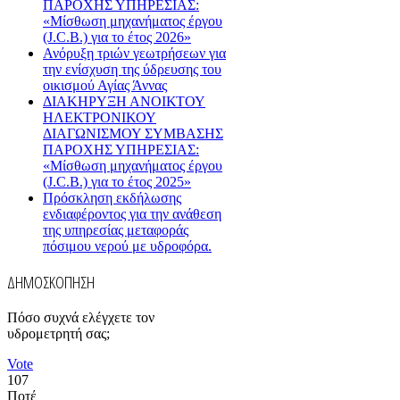
ΠΑΡΟΧΗΣ ΥΠΗΡΕΣΙΑΣ:
«Μίσθωση μηχανήματος έργου
(J.C.B.) για το έτος 2026»
Ανόρυξη τριών γεωτρήσεων για
την ενίσχυση της ύδρευσης του
οικισμού Αγίας Άννας
ΔΙΑΚΗΡΥΞΗ ΑΝΟΙΚΤΟΥ
ΗΛΕΚΤΡΟΝΙΚΟΥ
ΔΙΑΓΩΝΙΣΜΟΥ ΣΥΜΒΑΣΗΣ
ΠΑΡΟΧΗΣ ΥΠΗΡΕΣΙΑΣ:
«Μίσθωση μηχανήματος έργου
(J.C.B.) για το έτος 2025»
Πρόσκληση εκδήλωσης
ενδιαφέροντος για την ανάθεση
της υπηρεσίας μεταφοράς
πόσιμου νερού με υδροφόρα.
ΔΗΜΟΣΚΟΠΗΣΗ
Πόσο συχνά ελέγχετε τον
υδρομετρητή σας;
Vote
107
Ποτέ