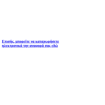
Για την άμεση αναφορά βλαβών στο δίκτυο
ύδρευσης και αποχέτευσης χρησιμοποιείστε τα
τηλέφωνα:
2261026401
2261026402
6930073935 (
Εκτός ωραρίου)
Επισής, μπορείτε να καταχωρήσετε
ηλεκτρονικά την αναφορά σας εδώ