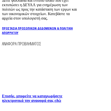
Δείτε φυλλάδια και εντυπο υλικό που έχει
εκτυπώσει η ΔΕΥΑΛ για ενημέρωση των
πολιτών ως προς την κατάσταση των εργων και
των οικονομικών στοιχείων. Κατεβάστε τα
αρχεία στον υπολογιστή σας.
ΠΡΟΣΤΑΣΙΑ ΠΡΟΣΩΠΙΚΩΝ ΔΕΔΟΜΕΝΩΝ & ΠΟΛΙΤΙΚΗ
ΑΠΟΡΡΗΤΟΥ
ΑΝΑΦΟΡΑ ΠΡΟΒΛΗΜΑΤΟΣ
Για την άμεση αναφορά βλαβών στο δίκτυο
ύδρευσης και αποχέτευσης χρησιμοποιείστε τα
τηλέφωνα:
2261026401
2261026402
6930073935 (
Εκτός ωραρίου)
Επισής, μπορείτε να καταχωρήσετε
ηλεκτρονικά την αναφορά σας εδώ