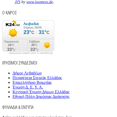
jVS
by
www.joomess.de
.
Ο ΚΑΙΡΟΣ
πρόγνωση καιρού από το weather.gr
ΧΡΗΣΙΜΟΙ ΣΥΝΔΕΣΜΟΙ
Δήμος Λεβαδέων
Περιφέρεια Στερεάς Ελλάδας
Επιμελητήριο Βοιωτίας
Ένωση Δ. Ε. Υ. Α.
Κεντρική Ένωση Δήμων Ελλάδας
Εθνική Πύλη Δημόσιας Διοίκησης
ΦΥΛΛΑΔΙΑ & ΕΝΤΥΠΑ