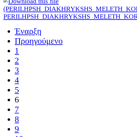
PERILHPSH_DIAKHRYKSHS_MELETH_KORDE
Έναρξη
Προηγούμενο
1
2
3
4
5
6
7
8
9