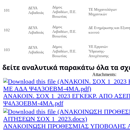
Δήμος
ΔΕΥΑ
ΤΕ Μηχανολόγων
101
Λεβαδέων, Π.Ε.
Λιβαδειάς
Μηχανικών
Βοιωτίας
Δήμος
ΔΕΥΑ
ΔΕ Ενημέρωσης και Εξυπη
102
Λεβαδέων, Π.Ε.
Λιβαδειάς
κοινού
Βοιωτίας
Δήμος
ΥΕ Εργατών
ΔΕΥΑ
103
Λεβαδέων, Π.Ε.
Ύδρευσης-
Λιβαδειάς
Βοιωτίας
Αποχέτευσης
δείτε αναλυτικά παρακάτω όλα τα σχ
Attachments:
ΑΝΑΚΟΙΝ. ΣΟΧ 1_2023 ΕΓΚΕΚΡ. ΑΠΟ ΑΣΕ
Ψ4Λ3ΟΕΒΜ-4ΜΑ.pdf
ΑΝΑΚΟΙΝΩΣΗ ΠΡΟΘΕΣΜΙΑΣ ΥΠΟΒΟΛΗΣ 