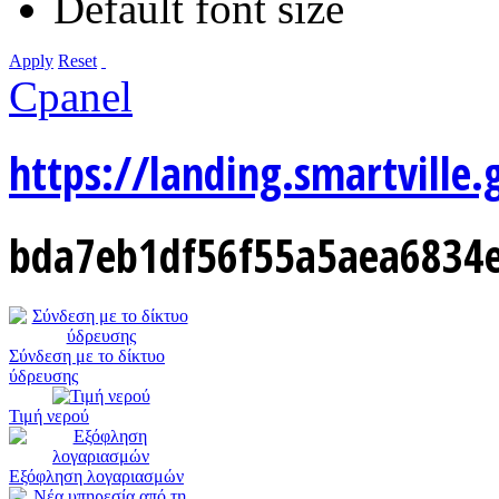
Default font size
Apply
Reset
Cpanel
https://landing.smartville.
bda7eb1df56f55a5aea6834e
Σύνδεση με το δίκτυο
ύδρευσης
Τιμή νερού
Εξόφληση λογαριασμών