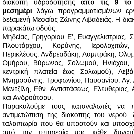
διακοπή υδροδότησης
από τις 9 το
μεσημέρι
λόγω προγραμματισμένων ερ
δεξαμενή Μεσαίας Ζώνης Λιβαδειάς.
Η δια
παρακάτω οδούς
:
Μηδείας, Γρηγορίου Ε’, Ευαγγελιστρίας,
Πλουτάρχου, Κορύνης, Ιερολοχιτών,
Περικλέους, Ανδρεαδάκη, Λαμπράκη, Ολυμ
Ομήρου, Βύρωνος, Σολωμού, Ηνιόχου, 
κεντρική πλατεία έως Σολωμού), Λεβ
Μνημοσύνης, Τροφωνίου, Παυσανίου, Αγ. 
Μεντζίλη, Εθν. Αντιστάσεως, Ελευθερίας,
και Ανδρούτσου.
Παρακαλούμε τους καταναλωτές να π
αντιμετώπιση της διακοπής του νερού,
ταλαιπωρία που θα υποστούν και υποσχό
από την υπηρεσία μας κάθε δυνατ