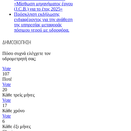
«Μίσθωση μηχανήματος έργου
(J.C.B.) για το έτος 2025»
Πρόσκληση εκδήλωσης
ενδιαφέροντος για την ανάθεση
της υπηρεσίας μεταφοράς
πόσιμου νερού με υδροφόρα.
ΔΗΜΟΣΚΟΠΗΣΗ
Πόσο συχνά ελέγχετε τον
υδρομετρητή σας;
Vote
107
Ποτέ
Vote
20
Κάθε τρείς μήνες
Vote
17
Κάθε χρόνο
Vote
6
Κάθε έξι μήνες