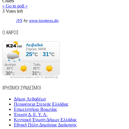
Charts
» Go to poll »
3
Votes left
jVS
by
www.joomess.de
.
Ο ΚΑΙΡΟΣ
πρόγνωση καιρού από το weather.gr
ΧΡΗΣΙΜΟΙ ΣΥΝΔΕΣΜΟΙ
Δήμος Λεβαδέων
Περιφέρεια Στερεάς Ελλάδας
Επιμελητήριο Βοιωτίας
Ένωση Δ. Ε. Υ. Α.
Κεντρική Ένωση Δήμων Ελλάδας
Εθνική Πύλη Δημόσιας Διοίκησης