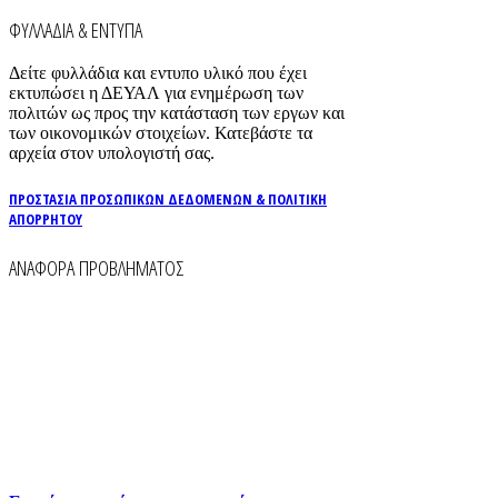
ΦΥΛΛΑΔΙΑ & ΕΝΤΥΠΑ
Δείτε φυλλάδια και εντυπο υλικό που έχει
εκτυπώσει η ΔΕΥΑΛ για ενημέρωση των
πολιτών ως προς την κατάσταση των εργων και
των οικονομικών στοιχείων. Κατεβάστε τα
αρχεία στον υπολογιστή σας.
ΠΡΟΣΤΑΣΙΑ ΠΡΟΣΩΠΙΚΩΝ ΔΕΔΟΜΕΝΩΝ & ΠΟΛΙΤΙΚΗ
ΑΠΟΡΡΗΤΟΥ
ΑΝΑΦΟΡΑ ΠΡΟΒΛΗΜΑΤΟΣ
Για την άμεση αναφορά βλαβών στο δίκτυο
ύδρευσης και αποχέτευσης χρησιμοποιείστε τα
τηλέφωνα:
2261026401
2261026402
6930073935 (
Εκτός ωραρίου)