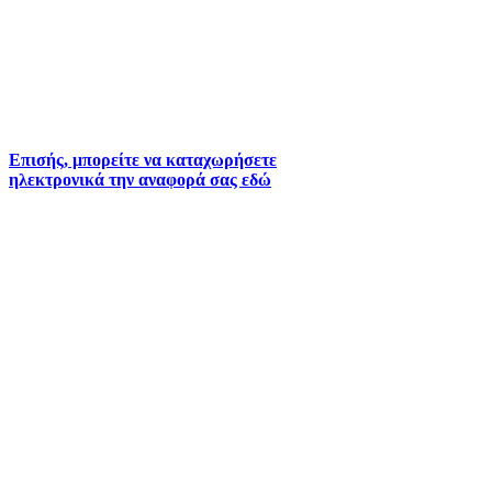
τηλέφωνα:
2261026401
2261026402
6930073935 (
Εκτός ωραρίου)
Επισής, μπορείτε να καταχωρήσετε
ηλεκτρονικά την αναφορά σας εδώ