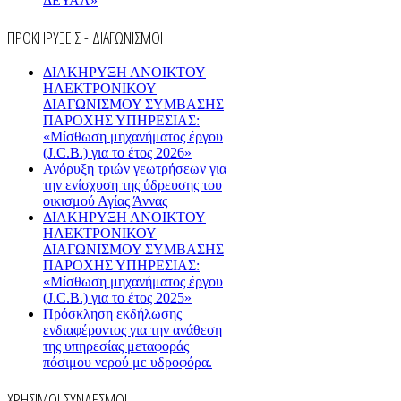
ΔΕΥΑΛ»
ΠΡΟΚΗΡΥΞΕΙΣ - ΔΙΑΓΩΝΙΣΜΟΙ
ΔΙΑΚΗΡΥΞΗ ΑΝΟΙΚΤΟΥ
ΗΛΕΚΤΡΟΝΙΚΟΥ
ΔΙΑΓΩΝΙΣΜΟΥ ΣΥΜΒΑΣΗΣ
ΠΑΡΟΧΗΣ ΥΠΗΡΕΣΙΑΣ:
«Μίσθωση μηχανήματος έργου
(J.C.B.) για το έτος 2026»
Ανόρυξη τριών γεωτρήσεων για
την ενίσχυση της ύδρευσης του
οικισμού Αγίας Άννας
ΔΙΑΚΗΡΥΞΗ ΑΝΟΙΚΤΟΥ
ΗΛΕΚΤΡΟΝΙΚΟΥ
ΔΙΑΓΩΝΙΣΜΟΥ ΣΥΜΒΑΣΗΣ
ΠΑΡΟΧΗΣ ΥΠΗΡΕΣΙΑΣ:
«Μίσθωση μηχανήματος έργου
(J.C.B.) για το έτος 2025»
Πρόσκληση εκδήλωσης
ενδιαφέροντος για την ανάθεση
της υπηρεσίας μεταφοράς
πόσιμου νερού με υδροφόρα.
ΧΡΗΣΙΜΟΙ ΣΥΝΔΕΣΜΟΙ