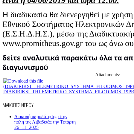
είναι η 04/06/2019 και ώρα 12:00.
Η διαδικασία θα διενεργηθεί με χρήσ
Εθνικού Συστήματος Ηλεκτρονικών 
(Ε.Σ.Η.Δ.Η.Σ.), μέσω της Διαδικτυακή
www.promitheus.gov.gr του ως άνω συ
δείτε αναλυτικά παρακάτω όλα τα α
διαγωνισμού
Attachments:
DIAKIRIKSI_THLEMETRIKO_SYSTHMA_FILODIMOS_19PRO
ΔΙΑΚΟΠΕΣ ΝΕΡΟΥ
Διακοπή υδροδότησης στην
πόλη της Λιβαδειάς την Τετάρτη
26- 11- 2025