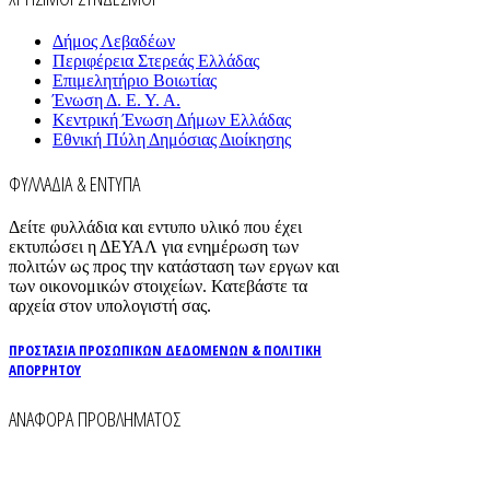
Δήμος Λεβαδέων
Περιφέρεια Στερεάς Ελλάδας
Επιμελητήριο Βοιωτίας
Ένωση Δ. Ε. Υ. Α.
Κεντρική Ένωση Δήμων Ελλάδας
Εθνική Πύλη Δημόσιας Διοίκησης
ΦΥΛΛΑΔΙΑ & ΕΝΤΥΠΑ
Δείτε φυλλάδια και εντυπο υλικό που έχει
εκτυπώσει η ΔΕΥΑΛ για ενημέρωση των
πολιτών ως προς την κατάσταση των εργων και
των οικονομικών στοιχείων. Κατεβάστε τα
αρχεία στον υπολογιστή σας.
ΠΡΟΣΤΑΣΙΑ ΠΡΟΣΩΠΙΚΩΝ ΔΕΔΟΜΕΝΩΝ & ΠΟΛΙΤΙΚΗ
ΑΠΟΡΡΗΤΟΥ
ΑΝΑΦΟΡΑ ΠΡΟΒΛΗΜΑΤΟΣ
Για την άμεση αναφορά βλαβών στο δίκτυο
ύδρευσης και αποχέτευσης χρησιμοποιείστε τα