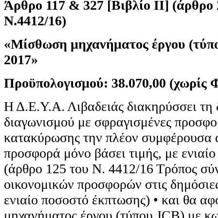
Άρθρο 117 & 327 [Βιβλίο ΙΙ] (άρθρο 
Ν.4412/16)
«Μίσθωση μηχανήματος έργου (τύπο
2017»
Προϋπολογισμού: 38.070,00 (χωρίς 
Η Δ.Ε.Υ.Α. Λιβαδειάς διακηρύσσει τη
διαγωνισμού με σφραγισμένες προσφορ
κατακύρωσης την πλέον συμφέρουσα 
προσφορά μόνο βάσει τιμής, με ενιαί
(άρθρο 125 του Ν. 4412/16 Τρόπος σύ
οικονομικών προσφορών στις δημόσιες
ενιαίο ποσοστό έκπτωσης) • και θα α
μηχανήματος έργου (τύπου JCB) με κ