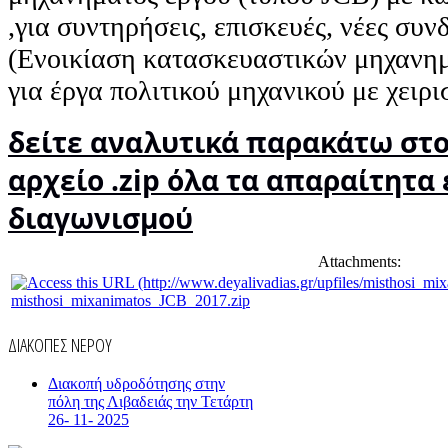
,για συντηρήσεις, επισκευές, νέες συνδ
(Ενοικίαση κατασκευαστικών μηχανημ
για έργα πολιτικού μηχανικού με χειρι
δείτε αναλυτικά παρακάτω στ
αρχείο .zip όλα τα απαραίτητα
διαγωνισμού
Attachments:
misthosi_mixanimatos_JCB_2017.zip
ΔΙΑΚΟΠΕΣ ΝΕΡΟΥ
Διακοπή υδροδότησης στην
πόλη της Λιβαδειάς την Τετάρτη
26- 11- 2025