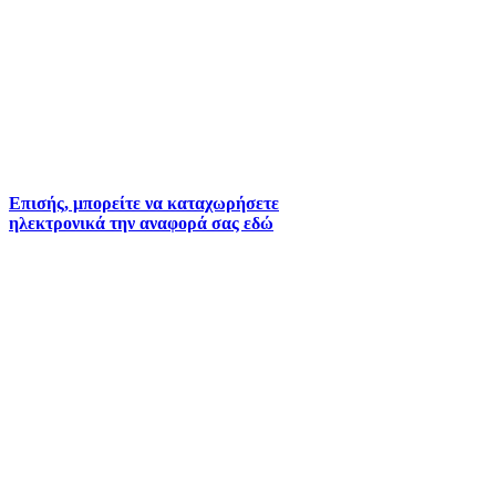
Για την άμεση αναφορά βλαβών στο δίκτυο
ύδρευσης και αποχέτευσης χρησιμοποιείστε τα
τηλέφωνα:
2261026401
2261026402
6930073935 (
Εκτός ωραρίου)
Επισής, μπορείτε να καταχωρήσετε
ηλεκτρονικά την αναφορά σας εδώ