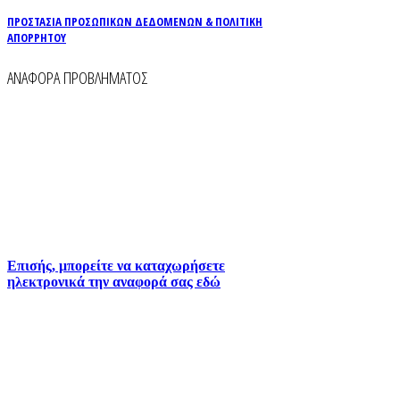
ΠΡΟΣΤΑΣΙΑ ΠΡΟΣΩΠΙΚΩΝ ΔΕΔΟΜΕΝΩΝ & ΠΟΛΙΤΙΚΗ
ΑΠΟΡΡΗΤΟΥ
ΑΝΑΦΟΡΑ ΠΡΟΒΛΗΜΑΤΟΣ
Για την άμεση αναφορά βλαβών στο δίκτυο
ύδρευσης και αποχέτευσης χρησιμοποιείστε τα
τηλέφωνα:
2261026401
2261026402
6930073935 (
Εκτός ωραρίου)
Επισής, μπορείτε να καταχωρήσετε
ηλεκτρονικά την αναφορά σας εδώ