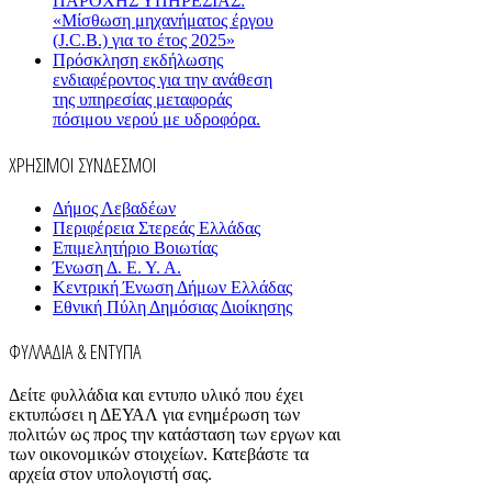
ΠΑΡΟΧΗΣ ΥΠΗΡΕΣΙΑΣ:
«Μίσθωση μηχανήματος έργου
(J.C.B.) για το έτος 2025»
Πρόσκληση εκδήλωσης
ενδιαφέροντος για την ανάθεση
της υπηρεσίας μεταφοράς
πόσιμου νερού με υδροφόρα.
ΧΡΗΣΙΜΟΙ ΣΥΝΔΕΣΜΟΙ
Δήμος Λεβαδέων
Περιφέρεια Στερεάς Ελλάδας
Επιμελητήριο Βοιωτίας
Ένωση Δ. Ε. Υ. Α.
Κεντρική Ένωση Δήμων Ελλάδας
Εθνική Πύλη Δημόσιας Διοίκησης
ΦΥΛΛΑΔΙΑ & ΕΝΤΥΠΑ
Δείτε φυλλάδια και εντυπο υλικό που έχει
εκτυπώσει η ΔΕΥΑΛ για ενημέρωση των
πολιτών ως προς την κατάσταση των εργων και
των οικονομικών στοιχείων. Κατεβάστε τα
αρχεία στον υπολογιστή σας.