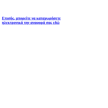
2261026402
6930073935 (
Εκτός ωραρίου)
Επισής, μπορείτε να καταχωρήσετε
ηλεκτρονικά την αναφορά σας εδώ