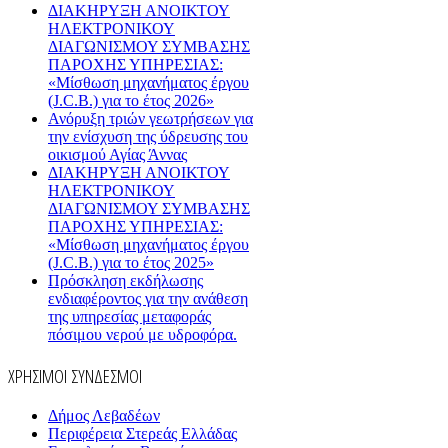
ΔΙΑΚΗΡΥΞΗ ΑΝΟΙΚΤΟΥ
ΗΛΕΚΤΡΟΝΙΚΟΥ
ΔΙΑΓΩΝΙΣΜΟΥ ΣΥΜΒΑΣΗΣ
ΠΑΡΟΧΗΣ ΥΠΗΡΕΣΙΑΣ:
«Μίσθωση μηχανήματος έργου
(J.C.B.) για το έτος 2026»
Ανόρυξη τριών γεωτρήσεων για
την ενίσχυση της ύδρευσης του
οικισμού Αγίας Άννας
ΔΙΑΚΗΡΥΞΗ ΑΝΟΙΚΤΟΥ
ΗΛΕΚΤΡΟΝΙΚΟΥ
ΔΙΑΓΩΝΙΣΜΟΥ ΣΥΜΒΑΣΗΣ
ΠΑΡΟΧΗΣ ΥΠΗΡΕΣΙΑΣ:
«Μίσθωση μηχανήματος έργου
(J.C.B.) για το έτος 2025»
Πρόσκληση εκδήλωσης
ενδιαφέροντος για την ανάθεση
της υπηρεσίας μεταφοράς
πόσιμου νερού με υδροφόρα.
ΧΡΗΣΙΜΟΙ ΣΥΝΔΕΣΜΟΙ
Δήμος Λεβαδέων
Περιφέρεια Στερεάς Ελλάδας