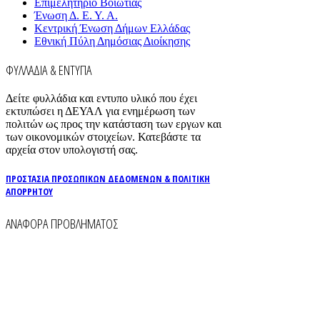
Επιμελητήριο Βοιωτίας
Ένωση Δ. Ε. Υ. Α.
Κεντρική Ένωση Δήμων Ελλάδας
Εθνική Πύλη Δημόσιας Διοίκησης
ΦΥΛΛΑΔΙΑ & ΕΝΤΥΠΑ
Δείτε φυλλάδια και εντυπο υλικό που έχει
εκτυπώσει η ΔΕΥΑΛ για ενημέρωση των
πολιτών ως προς την κατάσταση των εργων και
των οικονομικών στοιχείων. Κατεβάστε τα
αρχεία στον υπολογιστή σας.
ΠΡΟΣΤΑΣΙΑ ΠΡΟΣΩΠΙΚΩΝ ΔΕΔΟΜΕΝΩΝ & ΠΟΛΙΤΙΚΗ
ΑΠΟΡΡΗΤΟΥ
ΑΝΑΦΟΡΑ ΠΡΟΒΛΗΜΑΤΟΣ
Για την άμεση αναφορά βλαβών στο δίκτυο
ύδρευσης και αποχέτευσης χρησιμοποιείστε τα
τηλέφωνα:
2261026401