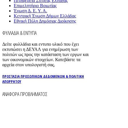
Περιφέρεια Στερεάς Ελλάδας
Επιμελητήριο Βοιωτίας
Ένωση Δ. Ε. Υ. Α.
Κεντρική Ένωση Δήμων Ελλάδας
Εθνική Πύλη Δημόσιας Διοίκησης
ΦΥΛΛΑΔΙΑ & ΕΝΤΥΠΑ
Δείτε φυλλάδια και εντυπο υλικό που έχει
εκτυπώσει η ΔΕΥΑΛ για ενημέρωση των
πολιτών ως προς την κατάσταση των εργων και
των οικονομικών στοιχείων. Κατεβάστε τα
αρχεία στον υπολογιστή σας.
ΠΡΟΣΤΑΣΙΑ ΠΡΟΣΩΠΙΚΩΝ ΔΕΔΟΜΕΝΩΝ & ΠΟΛΙΤΙΚΗ
ΑΠΟΡΡΗΤΟΥ
ΑΝΑΦΟΡΑ ΠΡΟΒΛΗΜΑΤΟΣ
Για την άμεση αναφορά βλαβών στο δίκτυο
ύδρευσης και αποχέτευσης χρησιμοποιείστε τα
τηλέφωνα:
2261026401