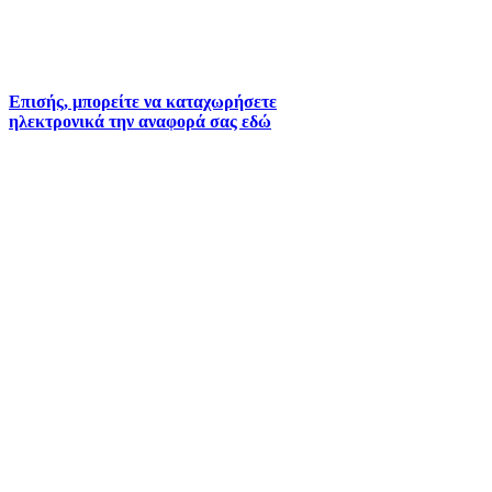
2261026402
6930073935 (
Εκτός ωραρίου)
Επισής, μπορείτε να καταχωρήσετε
ηλεκτρονικά την αναφορά σας εδώ