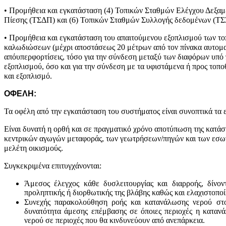
• Προμήθεια και εγκατάσταση (4) Τοπικών Σταθμών Ελέγχου Δεξαμε
Πίεσης (ΤΣΔΠ) και (6) Τοπικών Σταθμών Συλλογής δεδομένων (ΤΣ
• Προμήθεια και εγκατάσταση του απαιτούμενου εξοπλισμού των τ
καλωδιώσεων (μέχρι αποστάσεως 20 μέτρων από τον πίνακα αυτοματ
απόυπερφορτίσεις, τόσο για την σύνδεση μεταξύ των διαφόρων υπό
εξοπλισμού, όσο και για την σύνδεση με τα υφιστάμενα ή προς τοπ
και εξοπλισμό.
ΟΦΕΛΗ:
Τα οφέλη από την εγκατάσταση του συστήματος είναι συνοπτικά τα ε
Είναι δυνατή η ορθή και σε πραγματικό χρόνο αποτύπωση της κατάσ
κεντρικών αγωγών μεταφοράς, των γεωτρήσεων/πηγών και των εσωτ
μελέτη οικισμούς.
Συγκεκριμένα επιτυγχάνονται:
Άμεσος έλεγχος κάθε δυσλειτουργίας και διαρροής, δίνο
προληπτικής ή διορθωτικής της βλάβης καθώς και ελαχιστοπ
Συνεχής παρακολούθηση ροής και κατανάλωσης νερού στου
δυνατότητα άμεσης επέμβασης σε όποιες περιοχές η κατανά
νερού σε περιοχές που θα κινδυνεύουν από ανεπάρκεια.