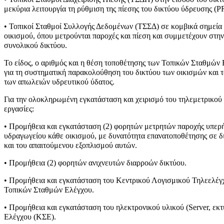
μεκύρια λειτουργία τη ρύθμιση της πίεσης του δικτύου ύδρευσης (
P
• Τοπικοί Σταθμοί Συλλογής Δεδομένων (ΤΣΣΔ) σε κομβικά σημεία
οικισμού, όπου μετρούνται παροχές και πίεση και συμμετέχουν στην
συνολικού δικτύου.
Το είδος, ο αριθμός και η θέση τοποθέτησης των Τοπικών Σταθμών Ε
για τη συστηματική παρακολούθηση του δικτύου των οικισμών και 
των απωλειών υδρευτικού ύδατος.
Για την ολοκληρωμένη εγκατάσταση και χειρισμό του τηλεμετρικού 
εργασίες:
• Προμήθεια και εγκατάσταση (2) φορητών μετρητών παροχής υπερ
υδραγωγείου κάθε οικισμού, με δυνατότητα επανατοποθέτησης σε δι
και του απαιτούμενου εξοπλισμού αυτών.
• Προμήθεια (2) φορητών ανιχνευτών διαρροών δικτύου.
• Προμήθεια και εγκατάσταση του Κεντρικού Λογισμικού Τηλεελέγχ
Τοπικών Σταθμών Ελέγχου.
• Προμήθεια και εγκατάσταση του ηλεκτρονικού υλικού (
Server
, εκ
Ελέγχου (ΚΣΕ).