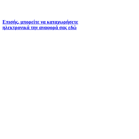
2261026402
6930073935 (
Εκτός ωραρίου)
Επισής, μπορείτε να καταχωρήσετε
ηλεκτρονικά την αναφορά σας εδώ