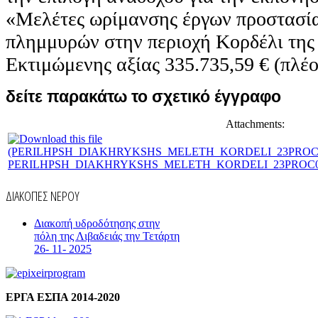
«Μελέτες ωρίμανσης έργων προστασί
πλημμυρών στην περιοχή Κορδέλι της 
Εκτιμώμενης αξίας 335.735,59 € (πλέ
δείτε παρακάτω το σχετικό έγγραφο
Attachments:
PERILHPSH_DIAKHRYKSHS_MELETH_KORDELI_23PROC012
ΔΙΑΚΟΠΕΣ ΝΕΡΟΥ
Διακοπή υδροδότησης στην
πόλη της Λιβαδειάς την Τετάρτη
26- 11- 2025
ΕΡΓΑ ΕΣΠΑ 2014-2020