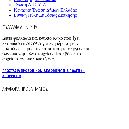
Ένωση Δ. Ε. Υ. Α.
Κεντρική Ένωση Δήμων Ελλάδας
Εθνική Πύλη Δημόσιας Διοίκησης
ΦΥΛΛΑΔΙΑ & ΕΝΤΥΠΑ
Δείτε φυλλάδια και εντυπο υλικό που έχει
εκτυπώσει η ΔΕΥΑΛ για ενημέρωση των
πολιτών ως προς την κατάσταση των εργων και
των οικονομικών στοιχείων. Κατεβάστε τα
αρχεία στον υπολογιστή σας.
ΠΡΟΣΤΑΣΙΑ ΠΡΟΣΩΠΙΚΩΝ ΔΕΔΟΜΕΝΩΝ & ΠΟΛΙΤΙΚΗ
ΑΠΟΡΡΗΤΟΥ
ΑΝΑΦΟΡΑ ΠΡΟΒΛΗΜΑΤΟΣ
Για την άμεση αναφορά βλαβών στο δίκτυο
ύδρευσης και αποχέτευσης χρησιμοποιείστε τα
τηλέφωνα:
2261026401