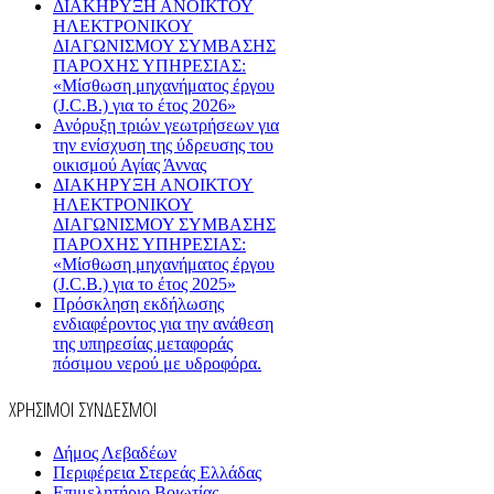
ΔΙΑΚΗΡΥΞΗ ΑΝΟΙΚΤΟΥ
ΗΛΕΚΤΡΟΝΙΚΟΥ
ΔΙΑΓΩΝΙΣΜΟΥ ΣΥΜΒΑΣΗΣ
ΠΑΡΟΧΗΣ ΥΠΗΡΕΣΙΑΣ:
«Μίσθωση μηχανήματος έργου
(J.C.B.) για το έτος 2026»
Ανόρυξη τριών γεωτρήσεων για
την ενίσχυση της ύδρευσης του
οικισμού Αγίας Άννας
ΔΙΑΚΗΡΥΞΗ ΑΝΟΙΚΤΟΥ
ΗΛΕΚΤΡΟΝΙΚΟΥ
ΔΙΑΓΩΝΙΣΜΟΥ ΣΥΜΒΑΣΗΣ
ΠΑΡΟΧΗΣ ΥΠΗΡΕΣΙΑΣ:
«Μίσθωση μηχανήματος έργου
(J.C.B.) για το έτος 2025»
Πρόσκληση εκδήλωσης
ενδιαφέροντος για την ανάθεση
της υπηρεσίας μεταφοράς
πόσιμου νερού με υδροφόρα.
ΧΡΗΣΙΜΟΙ ΣΥΝΔΕΣΜΟΙ
Δήμος Λεβαδέων
Περιφέρεια Στερεάς Ελλάδας
Επιμελητήριο Βοιωτίας