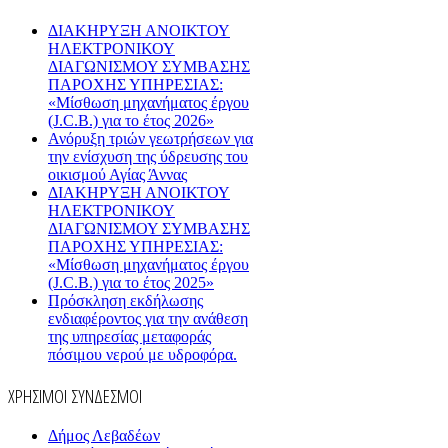
ΔΙΑΚΗΡΥΞΗ ΑΝΟΙΚΤΟΥ
ΗΛΕΚΤΡΟΝΙΚΟΥ
ΔΙΑΓΩΝΙΣΜΟΥ ΣΥΜΒΑΣΗΣ
ΠΑΡΟΧΗΣ ΥΠΗΡΕΣΙΑΣ:
«Μίσθωση μηχανήματος έργου
(J.C.B.) για το έτος 2026»
Ανόρυξη τριών γεωτρήσεων για
την ενίσχυση της ύδρευσης του
οικισμού Αγίας Άννας
ΔΙΑΚΗΡΥΞΗ ΑΝΟΙΚΤΟΥ
ΗΛΕΚΤΡΟΝΙΚΟΥ
ΔΙΑΓΩΝΙΣΜΟΥ ΣΥΜΒΑΣΗΣ
ΠΑΡΟΧΗΣ ΥΠΗΡΕΣΙΑΣ:
«Μίσθωση μηχανήματος έργου
(J.C.B.) για το έτος 2025»
Πρόσκληση εκδήλωσης
ενδιαφέροντος για την ανάθεση
της υπηρεσίας μεταφοράς
πόσιμου νερού με υδροφόρα.
ΧΡΗΣΙΜΟΙ ΣΥΝΔΕΣΜΟΙ
Δήμος Λεβαδέων