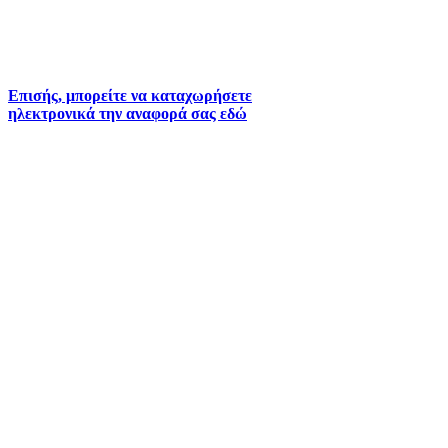
2261026402
6930073935 (
Εκτός ωραρίου)
Επισής, μπορείτε να καταχωρήσετε
ηλεκτρονικά την αναφορά σας εδώ