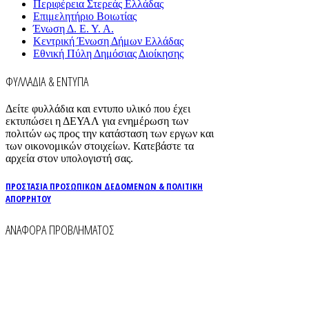
Περιφέρεια Στερεάς Ελλάδας
Επιμελητήριο Βοιωτίας
Ένωση Δ. Ε. Υ. Α.
Κεντρική Ένωση Δήμων Ελλάδας
Εθνική Πύλη Δημόσιας Διοίκησης
ΦΥΛΛΑΔΙΑ & ΕΝΤΥΠΑ
Δείτε φυλλάδια και εντυπο υλικό που έχει
εκτυπώσει η ΔΕΥΑΛ για ενημέρωση των
πολιτών ως προς την κατάσταση των εργων και
των οικονομικών στοιχείων. Κατεβάστε τα
αρχεία στον υπολογιστή σας.
ΠΡΟΣΤΑΣΙΑ ΠΡΟΣΩΠΙΚΩΝ ΔΕΔΟΜΕΝΩΝ & ΠΟΛΙΤΙΚΗ
ΑΠΟΡΡΗΤΟΥ
ΑΝΑΦΟΡΑ ΠΡΟΒΛΗΜΑΤΟΣ
Για την άμεση αναφορά βλαβών στο δίκτυο
ύδρευσης και αποχέτευσης χρησιμοποιείστε τα
τηλέφωνα:
2261026401