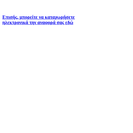
6930073935 (
Εκτός ωραρίου)
Επισής, μπορείτε να καταχωρήσετε
ηλεκτρονικά την αναφορά σας εδώ