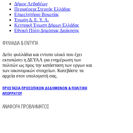
Δήμος Λεβαδέων
Περιφέρεια Στερεάς Ελλάδας
Επιμελητήριο Βοιωτίας
Ένωση Δ. Ε. Υ. Α.
Κεντρική Ένωση Δήμων Ελλάδας
Εθνική Πύλη Δημόσιας Διοίκησης
ΦΥΛΛΑΔΙΑ & ΕΝΤΥΠΑ
Δείτε φυλλάδια και εντυπο υλικό που έχει
εκτυπώσει η ΔΕΥΑΛ για ενημέρωση των
πολιτών ως προς την κατάσταση των εργων και
των οικονομικών στοιχείων. Κατεβάστε τα
αρχεία στον υπολογιστή σας.
ΠΡΟΣΤΑΣΙΑ ΠΡΟΣΩΠΙΚΩΝ ΔΕΔΟΜΕΝΩΝ & ΠΟΛΙΤΙΚΗ
ΑΠΟΡΡΗΤΟΥ
ΑΝΑΦΟΡΑ ΠΡΟΒΛΗΜΑΤΟΣ
Για την άμεση αναφορά βλαβών στο δίκτυο
ύδρευσης και αποχέτευσης χρησιμοποιείστε τα
τηλέφωνα: