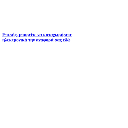
2261026401
2261026402
6930073935 (
Εκτός ωραρίου)
Επισής, μπορείτε να καταχωρήσετε
ηλεκτρονικά την αναφορά σας εδώ