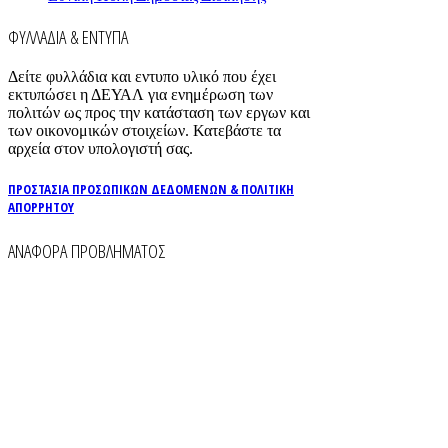
ΦΥΛΛΑΔΙΑ & ΕΝΤΥΠΑ
Δείτε φυλλάδια και εντυπο υλικό που έχει
εκτυπώσει η ΔΕΥΑΛ για ενημέρωση των
πολιτών ως προς την κατάσταση των εργων και
των οικονομικών στοιχείων. Κατεβάστε τα
αρχεία στον υπολογιστή σας.
ΠΡΟΣΤΑΣΙΑ ΠΡΟΣΩΠΙΚΩΝ ΔΕΔΟΜΕΝΩΝ & ΠΟΛΙΤΙΚΗ
ΑΠΟΡΡΗΤΟΥ
ΑΝΑΦΟΡΑ ΠΡΟΒΛΗΜΑΤΟΣ
Για την άμεση αναφορά βλαβών στο δίκτυο
ύδρευσης και αποχέτευσης χρησιμοποιείστε τα
τηλέφωνα:
2261026401
2261026402
6930073935 (
Εκτός ωραρίου)